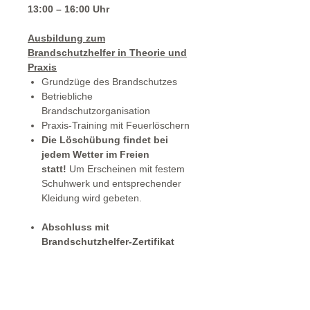
13:00 – 16:00 Uhr
Ausbildung zum
Brandschutzhelfer in Theorie und
Praxis
Grundzüge des Brandschutzes
Betriebliche
Brandschutzorganisation
Praxis-Training mit Feuerlöschern
Die Löschübung findet bei
jedem Wetter im Freien
statt!
Um Erscheinen mit festem
Schuhwerk und entsprechender
Kleidung wird gebeten.
Abschluss mit
Brandschutzhelfer-Zertifikat
Wir versenden keine Tickets !
Der Kursleiter hält eine Liste mit
Anzahl der gebuchten Teilnehmer