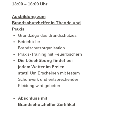
13:00 – 16:00 Uhr
Ausbildung zum
Brandschutzhelfer in Theorie und
Praxis
Grundzüge des Brandschutzes
Betriebliche
Brandschutzorganisation
Praxis-Training mit Feuerlöschern
Die Löschübung findet bei
jedem Wetter im Freien
statt!
Um Erscheinen mit festem
Schuhwerk und entsprechender
Kleidung wird gebeten.
Abschluss mit
Brandschutzhelfer-Zertifikat
Wir versenden keine Tickets !
Der Kursleiter hält eine Liste mit
Anzahl der gebuchten Teilnehmer